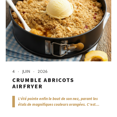
4
JUIN
2026
CRUMBLE ABRICOTS
AIRFRYER
L’été pointe enfin le bout de son nez, parant les
étals de magnifiques couleurs orangées. C’est...