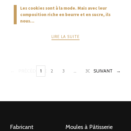
Les cookies sont à la mode. Mais avec leur
composition riche en beurre et en sucre, ils
nous...
LIRE LA SUITE
PRÉCÉDENTE
1
2
3
…
30
SUIVANT
PAGE
PAGE
PAGE
PAGE
POSTS
NAVIGATION
Fabricant
Moules à Pâtisserie