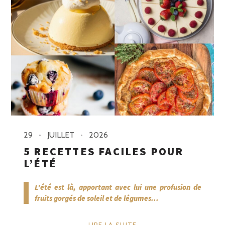
29
JUILLET
2026
5 RECETTES FACILES POUR
L’ÉTÉ
L’été est là, apportant avec lui une profusion de
fruits gorgés de soleil et de légumes...
LIRE LA SUITE