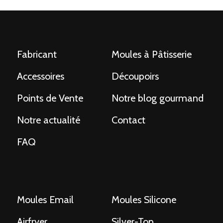
PRÉCÉDENTE
SUIVANT
POSTS
NAVIGATION
Fabricant
Moules à Pâtisserie
Accessoires
Découpoirs
Points de Vente
Notre blog gourmand
Notre actualité
Contact
FAQ
Moules Email
Moules Silicone
Airfryer
Silver-Top