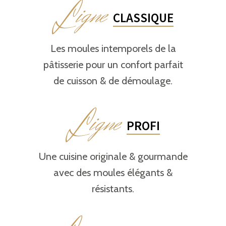
L
igne
CLASSIQUE
Les moules intemporels de la
pâtisserie pour un confort parfait
de cuisson & de démoulage.
L
igne
PROFI
Une cuisine originale & gourmande
avec des moules élégants &
résistants.