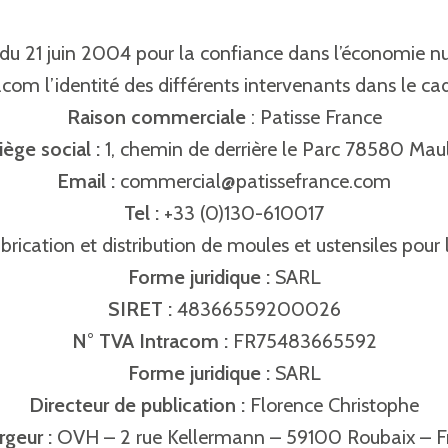
 du 21 juin 2004 pour la confiance dans l’économie numé
om l’identité des différents intervenants dans le cadr
Raison commerciale
: Patisse France
iège social :
1, chemin de derrière le Parc 78580 Mau
Email :
commercial@patissefrance.com
Tel :
+33 (0)130-610017
abrication et distribution de moules et ustensiles pour 
Forme juridique :
SARL
SIRET :
48366559200026
N° TVA Intracom :
FR75483665592
Forme juridique :
SARL
Directeur de publication :
Florence Christophe
geur :
OVH – 2 rue Kellermann – 59100 Roubaix – F