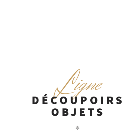
L
igne
DÉCOUPOIRS
OBJETS
✻