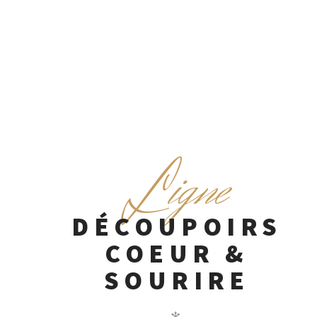
L
igne
DÉCOUPOIRS
COEUR &
SOURIRE
✻