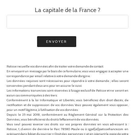
La capitale de la France ?
Patisse recueille vos données afin de traiter votre demande de contact.
En envoyant un message par le biais de ce formulaire, vous vous engagez à accepter une
correspondance par email relative à votre demande d’origine.
Les données requises sont nécessaires pour répondre à votre demande ; elles seront
conservées pendant deux ans pour en assurer le suivi.
Les informations transmises sont réservées à l’usage exclusif de Patisse et ne seront en
aucun cas communiquées à des tiers.
Conformément à la loi Informatique et Libertés, vous bénéficiez d’un droit d’accès, de
rectification et de suppression de vos données. Vous pouvez également vous opposer,
pour un motif légitime, à l’utilisation de vos données.
Depuis le 25 mai 2018, conformément au Règlement Général sur la Protection des
Données, vous bénéficierez du droit à l’effacement de vos données.
Vous seul pouvez exercer ces droits sur vos propres données en vous adressant à :
Patisse, 1, chemin de derrière le Parc 78580 Maule ou à rgpd[at]patissefrance.com en
précisant dans l’objet du courrier « Droit des personnes » et en joignant la copie de votre