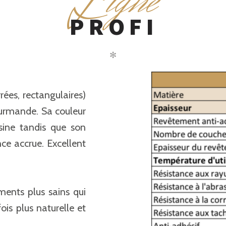
L
igne
PROFI
✻
rées, rectangulaires)
gourmande. Sa couleur
sine tandis que son
nce accrue. Excellent
ments plus sains qui
is plus naturelle et