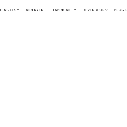
TENSILES
AIRFRYER
FABRICANT
REVENDEUR
BLOG 