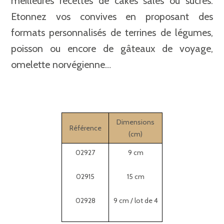
meilleures recettes de cakes salés ou sucrés.
Etonnez vos convives en proposant des
formats personnalisés de terrines de légumes,
poisson ou encore de gâteaux de voyage,
omelette norvégienne…
Dimensions
Référence
(cm)
02927
9 cm
02915
15 cm
02928
9 cm / lot de 4