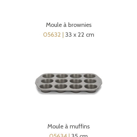
Moule à brownies
05632
|
33 x 22 cm
Moule à muffins
05634
|
35 cm