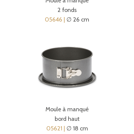
Moule à manqué
2 fonds
05646 |
∅ 26 cm
Moule à manqué
bord haut
05621 |
∅ 18 cm