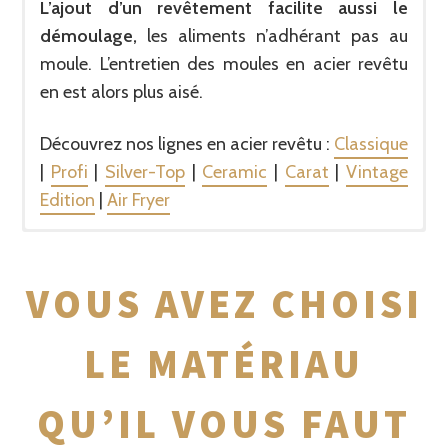
L’ajout d’un revêtement facilite aussi le
démoulage,
les aliments n’adhérant pas au
moule. L’entretien des moules en acier revêtu
en est alors plus aisé.
Découvrez nos lignes en acier revêtu :
Classique
|
Profi
|
Silver-Top
|
Ceramic
|
Carat
|
Vintage
Edition
|
Air Fryer
MOULES EN ACIER ÉMAILLÉ
MOULES EN FER BLANC
MOULES EN FONTE D’ALUMINIUM
MOULES EN SILICONE PLATINUM
DÉCOUPOIRS INOX
VOUS AVEZ CHOISI
LE MATÉRIAU
QU’IL VOUS FAUT