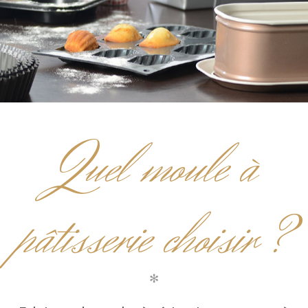
Q
uel moule à
pâtisserie choisir ?
✻