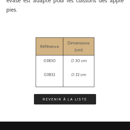
évasé est adapté pour les cuissons des apple
pies.
Dimensions
Référence
(cm)
03830
∅ 30 cm
03832
∅ 32 cm