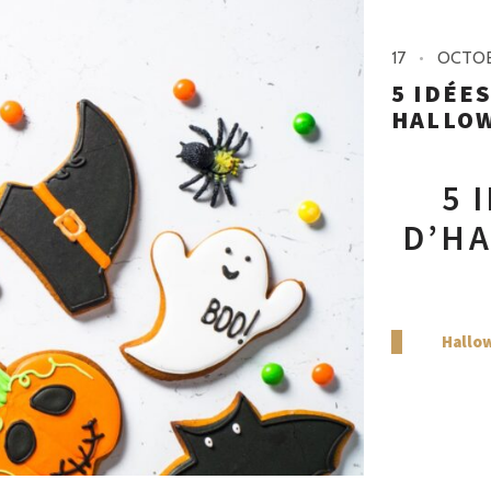
17
OCTO
5 IDÉE
HALLO
5 
D’HA
Hallow