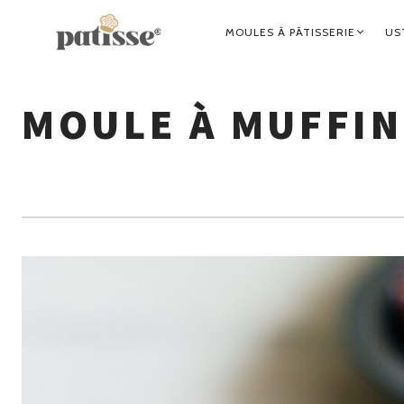
NAVIGATION
MOULES À PÂTISSERIE
US
PRINCIPALE
MOULE À MUFFI