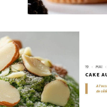
19
MAI
CAKE A
A l’oc
de célé