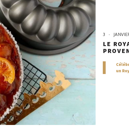
3
JANVIE
LE ROY
PROVEN
Célébr
un Roy