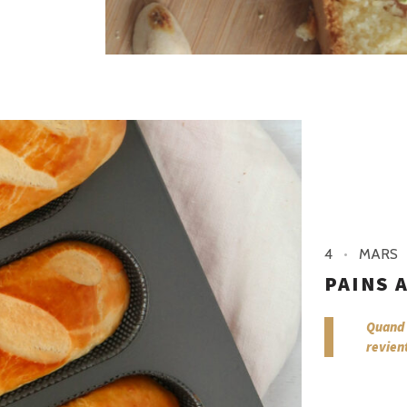
4
MARS
PAINS 
Quand o
revient