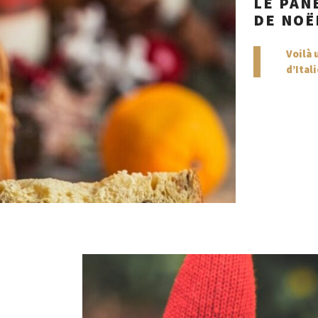
LE PAN
DE NOË
Voilà 
d’Ital