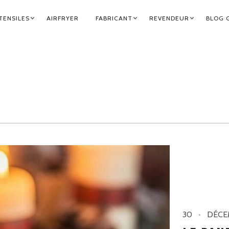
TENSILES
AIRFRYER
FABRICANT
REVENDEUR
BLOG 
30
DÉCE