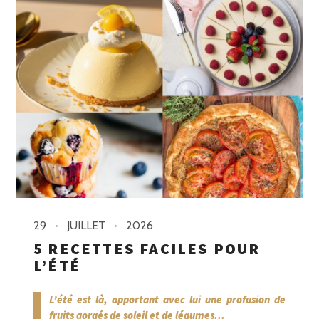
29
JUILLET
2026
5 RECETTES FACILES POUR
L’ÉTÉ
L’été est là, apportant avec lui une profusion de
fruits gorgés de soleil et de légumes...