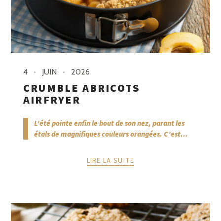
4
JUIN
2026
CRUMBLE ABRICOTS
AIRFRYER
L’été pointe enfin le bout de son nez, parant les
étals de magnifiques couleurs orangées. C’est...
LIRE LA SUITE