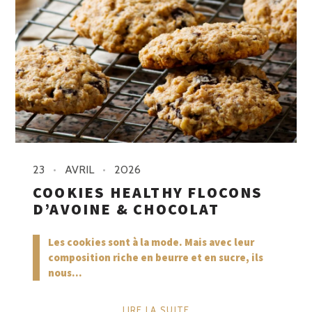
23
AVRIL
2026
COOKIES HEALTHY FLOCONS
D’AVOINE & CHOCOLAT
Les cookies sont à la mode. Mais avec leur
composition riche en beurre et en sucre, ils
nous...
LIRE LA SUITE