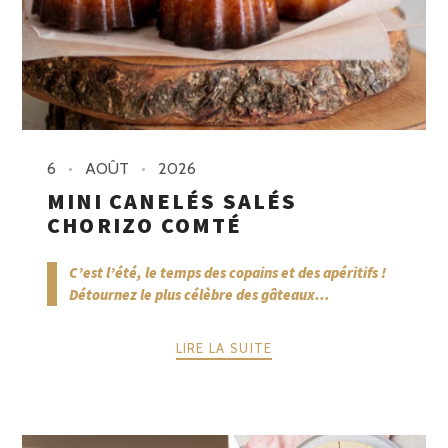
6
AOÛT
2026
MINI CANELÉS SALÉS
CHORIZO COMTÉ
C’est l’été, le temps des copains et des apéritifs !
Détournez le plus célèbre des gâteaux...
LIRE LA SUITE