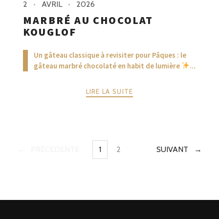
2
AVRIL
2026
MARBRÉ AU CHOCOLAT
KOUGLOF
Un gâteau classique à revisiter pour Pâques : le
gâteau marbré chocolaté en habit de lumière
...
LIRE LA SUITE
PRÉCÉDENTE
1
2
SUIVANT
PAGE
PAGE
POSTS
NAVIGATION