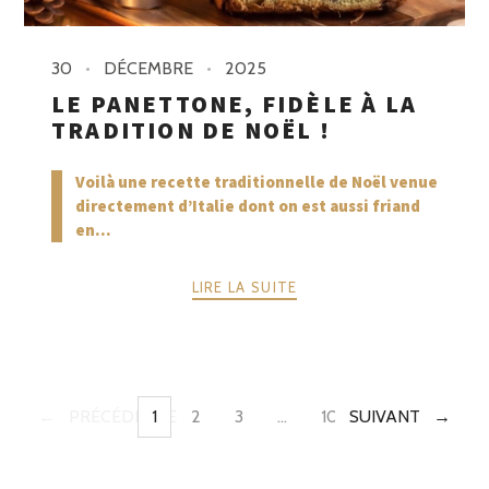
30
DÉCEMBRE
2025
LE PANETTONE, FIDÈLE À LA
TRADITION DE NOËL !
Voilà une recette traditionnelle de Noël venue
directement d’Italie dont on est aussi friand
en...
LIRE LA SUITE
PRÉCÉDENTE
1
2
3
…
10
SUIVANT
PAGE
PAGE
PAGE
PAGE
POSTS