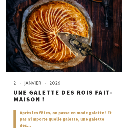
2
JANVIER
2026
UNE GALETTE DES ROIS FAIT-
MAISON !
Après les fêtes, on passe en mode galette ! Et
pas n’importe quelle galette, une galette
des...