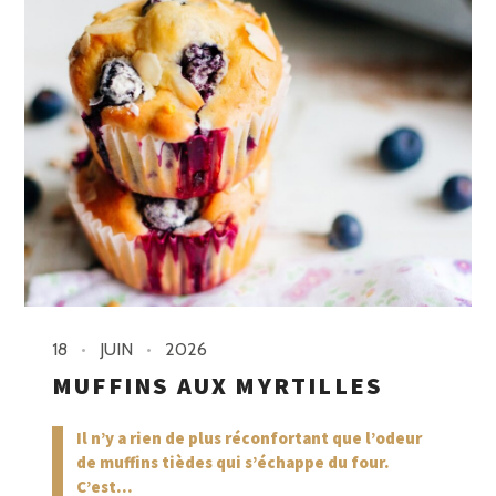
18
JUIN
2026
MUFFINS AUX MYRTILLES
Il n’y a rien de plus réconfortant que l’odeur
de muffins tièdes qui s’échappe du four.
C’est...