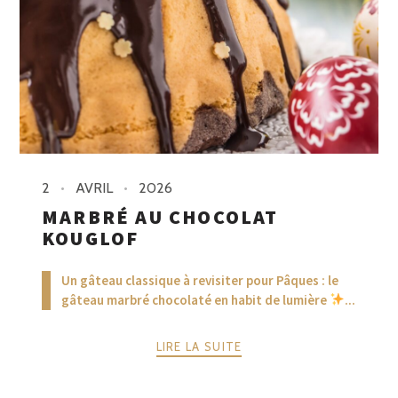
2
AVRIL
2026
MARBRÉ AU CHOCOLAT
KOUGLOF
Un gâteau classique à revisiter pour Pâques : le
gâteau marbré chocolaté en habit de lumière
...
LIRE LA SUITE