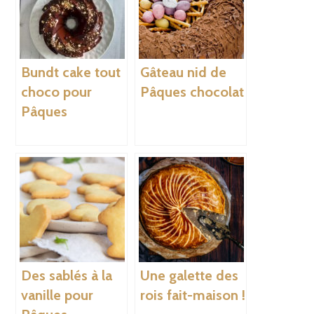
Bundt cake tout
Gâteau nid de
choco pour
Pâques chocolat
Pâques
Des sablés à la
Une galette des
vanille pour
rois fait-maison !