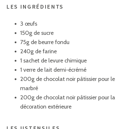
LES INGRÉDIENTS
3
œufs
150
g de sucre
75
g de beurre
fondu
240
g de farine
1
sachet de levure chimique
1
verre de lait demi-écrémé
200
g de chocolat noir
pâtissier pour le
marbré
200g de chocolat noir pâtissier pour la
décoration extérieure
LES USTENSILES