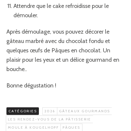
Attendre que le cake refroidisse pour le
démouler.
Après démoulage, vous pouvez décorer le
gâteau marbré avec du chocolat fondu et
quelques œufs de Pâques en chocolat. Un
plaisir pour les yeux et un délice gourmand en
bouche..
Bonne dégustation
!
CATÉGORIES
2026
GÂTEAUX GOURMANDS
LES RENDEZ-VOUS DE LA PÂTISSERIE
MOULE À KOUGELHOPF
PÂQUES