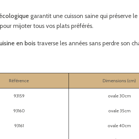
 écologique
garantit une cuisson saine qui préserve 
our mijoter tous vos plats préférés.
uisine en bois
traverse les années sans perdre son c
Référence
Dimensions (cm)
93159
ovale 30cm
93160
ovale 35cm
93161
ovale 40cm