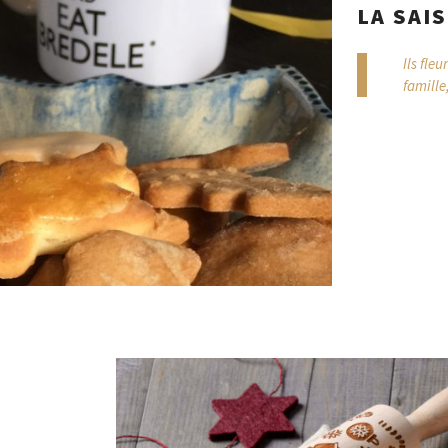
LA SAI
Ils fle
famille