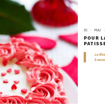
10
MAI
POUR L
PATISSE
La fêt
à savou