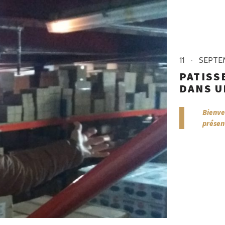
11
SEPTE
PATISS
DANS U
Bienve
présen