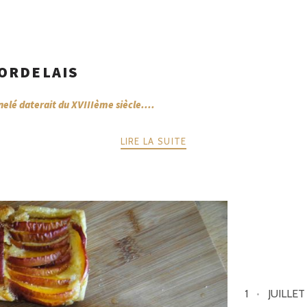
BORDELAIS
elé daterait du XVIIIème siècle....
LIRE LA SUITE
1
JUILLET