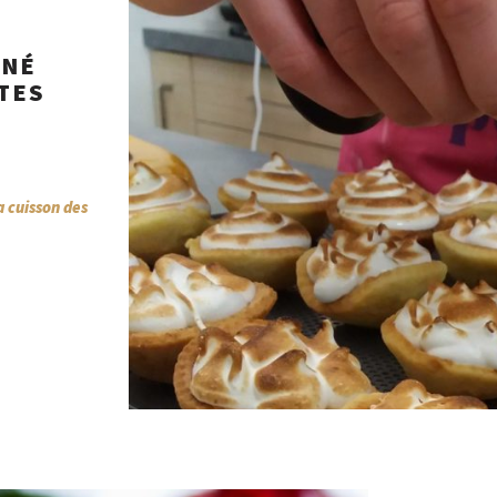
RNÉ
TES
a cuisson des