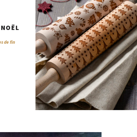
 NOËL
s de fin