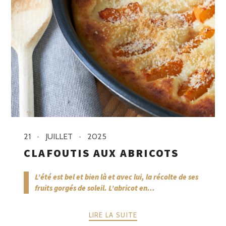
21
JUILLET
2025
CLAFOUTIS AUX ABRICOTS
L’été est bel et bien là et avec lui, la récolte de ses
fruits gorgés de soleil. L’abricot en...
LIRE LA SUITE