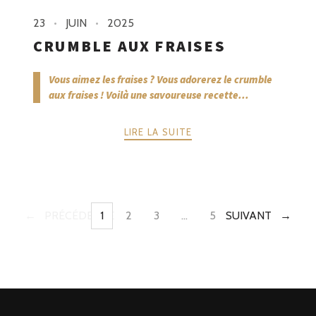
23
JUIN
2025
CRUMBLE AUX FRAISES
Vous aimez les fraises ? Vous adorerez le crumble
aux fraises ! Voilà une savoureuse recette...
LIRE LA SUITE
PRÉCÉDENTE
1
2
3
…
5
SUIVANT
PAGE
PAGE
PAGE
PAGE
POSTS
NAVIGATION