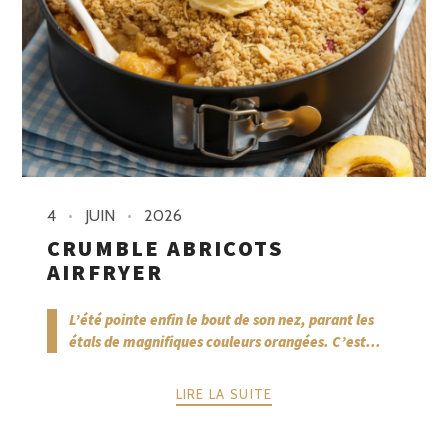
4
JUIN
2026
CRUMBLE ABRICOTS
AIRFRYER
L’été pointe enfin le bout de son nez, parant les
étals de magnifiques couleurs orangées. C’est...
LIRE LA SUITE