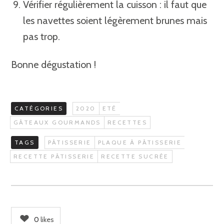
Vérifier régulièrement la cuisson : il faut que
les navettes soient légèrement brunes mais
pas trop.
Bonne dégustation !
CATÉGORIES
2020
ETÉ
GÂTEAUX GOURMANDS
RECETTES
TAGS
PÂTISSERIE
PLAQUE À PÂTISSERIE
RECETTE PÂTISSERIE
RECETTE SUCRÉE
0
likes