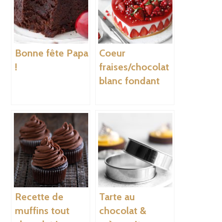
Bonne fête Papa
Coeur
!
fraises/chocolat
blanc fondant
Recette de
Tarte au
muffins tout
chocolat &