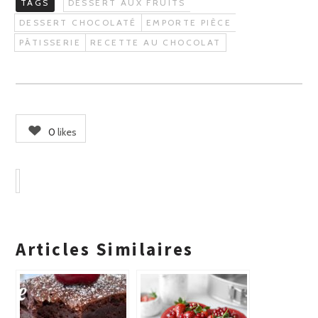
TAGS
DESSERT AUX FRUITS
DESSERT CHOCOLATÉ
EMPORTE PIÈCE
PÂTISSERIE
RECETTE AU CHOCOLAT
0
likes
Articles Similaires