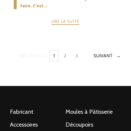
faire. C’est...
LIRE LA SUITE
PRÉCÉDENTE
1
2
3
SUIVANT
PAGE
PAGE
PAGE
POSTS
NAVIGATION
Fabricant
Moules à Pâtisserie
Accessoires
Découpoirs