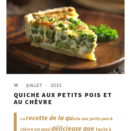
18
JUILLET
2022
QUICHE AUX PETITS POIS ET
AU CHÈVRE
recette de la qu
La
iche aux petits pois &
délicieuse que
chèvre est aussi
facile à