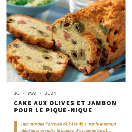
30
MAI
2024
CAKE AUX OLIVES ET JAMBON
POUR LE PIQUE-NIQUE
Juin marque l’arrivée de l’été
C’est le moment
idéal pour prendre la poudre d’escampette et...