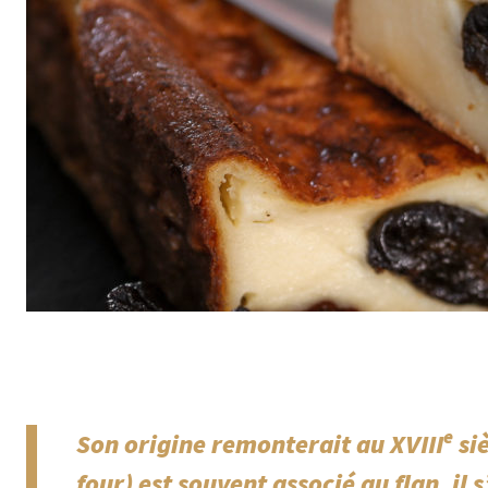
e
Son origine remonterait au XVIII
siè
four) est souvent associé au flan, il