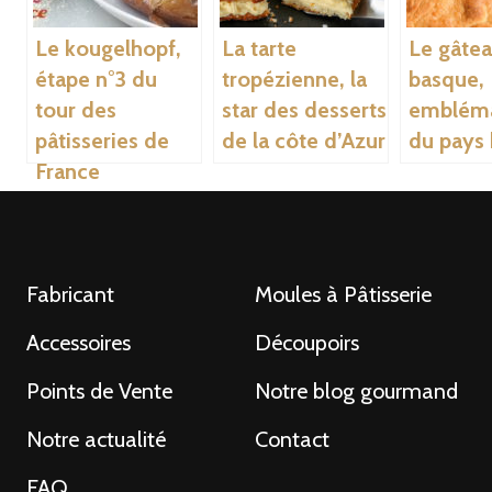
Le kougelhopf,
La tarte
Le gâte
étape n°3 du
tropézienne, la
basque,
tour des
star des desserts
embléma
pâtisseries de
de la côte d’Azur
du pays
France
Fabricant
Moules à Pâtisserie
Accessoires
Découpoirs
Points de Vente
Notre blog gourmand
Notre actualité
Contact
FAQ