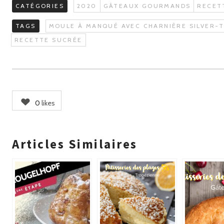
CATÉGORIES
2020
GÂTEAUX GOURMANDS
RECET
TAGS
MOULE À MANQUÉ AVEC CHARNIÈRE SILVER-
RECETTE SUCRÉE
0
likes
Articles Similaires