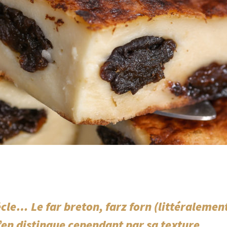
cle… Le far breton, farz forn (littéralement
 s’en distingue cependant par sa texture