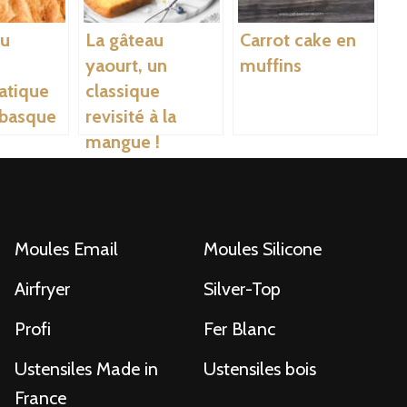
au
La gâteau
Carrot cake en
yaourt, un
muffins
tique
classique
 basque
revisité à la
mangue !
Moules Email
Moules Silicone
Airfryer
Silver-Top
Profi
Fer Blanc
Ustensiles Made in
Ustensiles bois
France