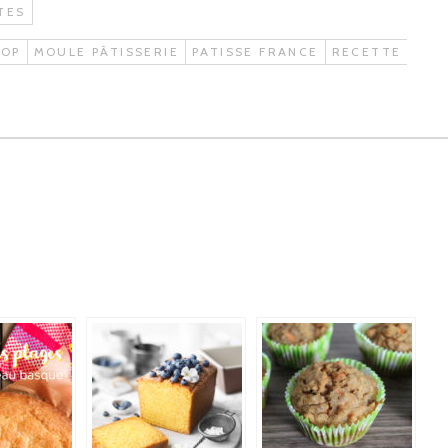
TES
TOP
MOULE PÂTISSERIE
PATISSE FRANCE
RECETTE