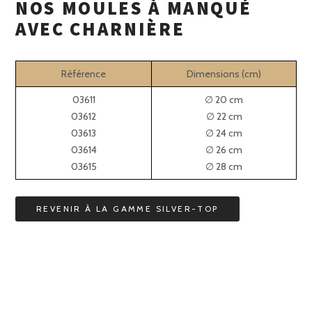
NOS MOULES À MANQUÉ
AVEC CHARNIÈRE
Référence
Dimensions (cm)
03611
∅ 20 cm
03612
∅ 22 cm
03613
∅ 24 cm
03614
∅ 26 cm
03615
∅ 28 cm