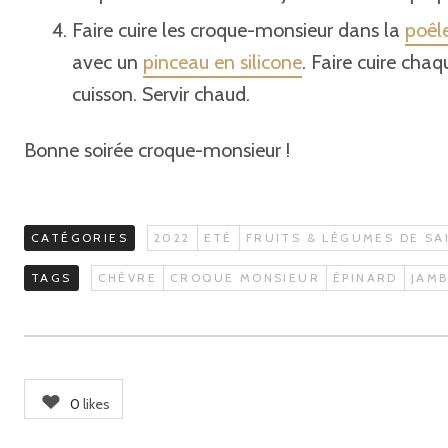
Faire cuire les croque-monsieur dans la
poêl
avec un
pinceau en silicone
. Faire cuire cha
cuisson. Servir chaud.
Bonne soirée croque-monsieur !
CATÉGORIES
2022
ETÉ
FRUITS & LÉGUMES DE SA
TAGS
CHÈVRE
CROQUE MONSIEUR
ÉPINARD
JAM
0
likes