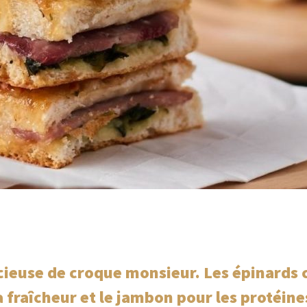
licieuse de croque monsieur. Les épinard
a fraîcheur et le jambon pour les protéin