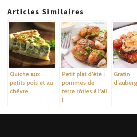
Articles Similaires
Quiche aux
Petit plat d’été :
Gratin
petits pois et au
pommes de
d’auberg
chèvre
terre rôties à l’ail
!