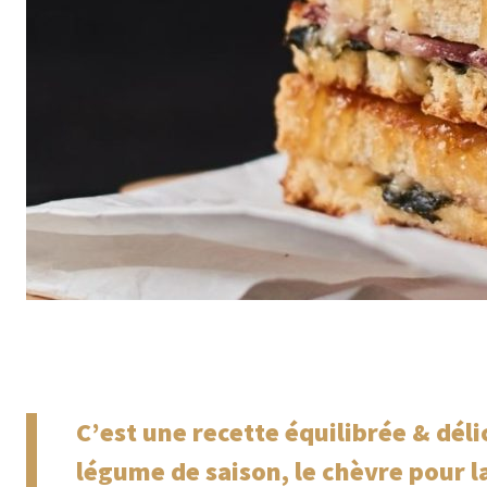
C’est une recette équilibrée & dé
légume de saison, le chèvre pour l