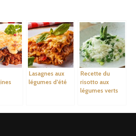
Lasagnes aux
Recette du
ines
légumes d’été
risotto aux
légumes verts