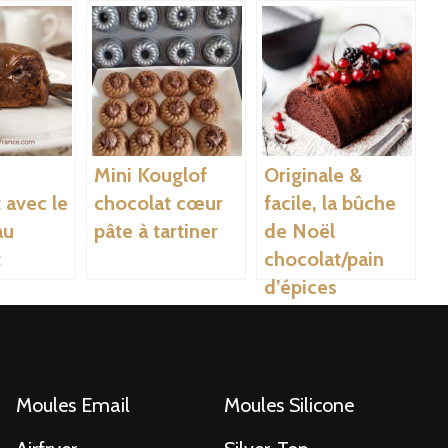
Mini Kouglof
Originale &
 avec le
chocolat cœur
facile, la bûche
au
pâte à tartiner
de Noël
t
chocolat/pain
d’épices
Moules Email
Moules Silicone