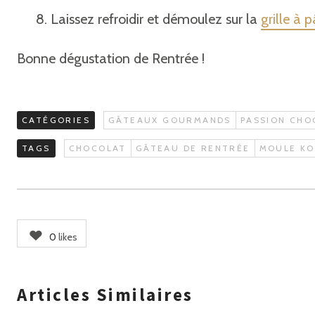
Laissez refroidir et démoulez sur la
grille à 
Bonne dégustation de Rentrée !
CATÉGORIES
GÂTEAUX GOURMANDS
PASSION CHO
TAGS
CHOCOLAT
GÂTEAU DE RENTRÉE
MOULE KO
0
likes
Articles Similaires