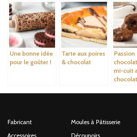
Une bonne idée
Tarte aux poires
Passion
pour le goûter !
& chocolat
chocolat
mi-cuit 
chocola
Fabricant
Moules à Pâtisserie
Accessoires
Découpoirs