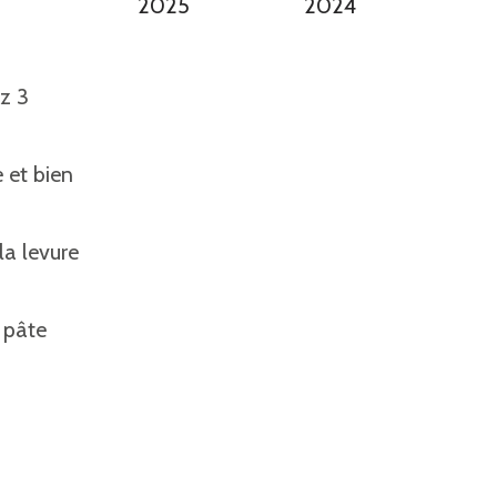
2025
2024
ez 3
 et bien
la levure
 pâte