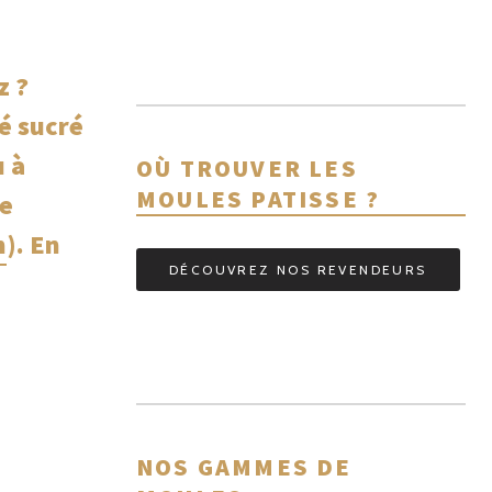
z ?
té sucré
u à
OÙ TROUVER LES
MOULES PATISSE ?
ge
m
). En
DÉCOUVREZ NOS REVENDEURS
NOS GAMMES DE