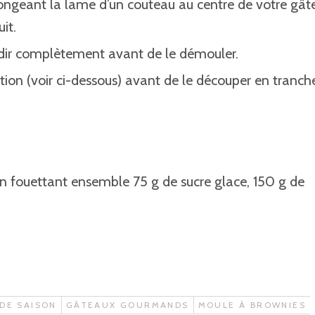
longeant la lame d’un couteau au centre de votre gâte
it.
roidir complètement avant de le démouler.
ion (voir ci-dessous) avant de le découper en tranche
n fouettant ensemble 75 g de sucre glace, 150 g de
DE SAISON
GÂTEAUX GOURMANDS
MOULE À BROWNIES