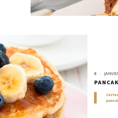
8
JANVIE
PANCAK
Certes
pancak