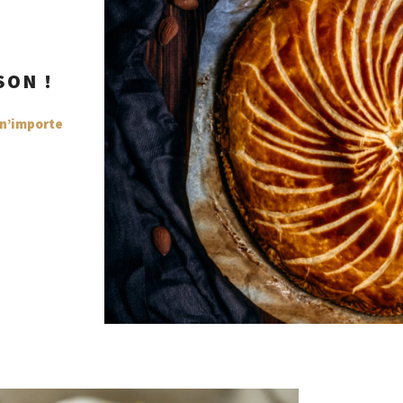
SON !
 n’importe