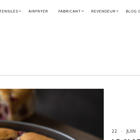
TENSILES
AIRFRYER
FABRICANT
REVENDEUR
BLOG 
22
JUIN