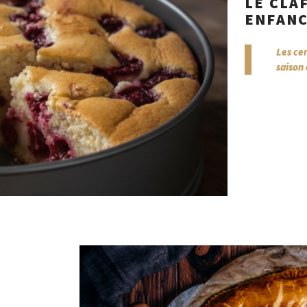
LE CLA
ENFAN
Les cer
saison 