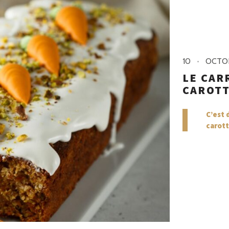
10
OCTO
LE CAR
CAROTT
C’est 
carott