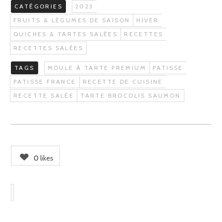
CATÉGORIES
2023
FRUITS & LÉGUMES DE SAISON
HIVER
QUICHES & TARTES SALÉES
RECETTES
RECETTES SALÉES
TAGS
MOULE À TARTE PREMIUM
PATISSE
PATISSE FRANCE
RECETTE DE CUISINE
RECETTE SALÉE
TARTE BROCOLIS SAUMON
0
likes