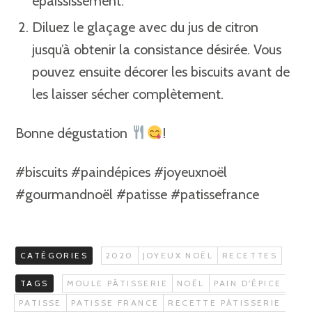
épaississement.
Diluez le glaçage avec du jus de citron
jusqu’à obtenir la consistance désirée. Vous
pouvez ensuite décorer les biscuits avant de
les laisser sécher complètement.
Bonne dégustation
!
#biscuits #paindépices
#
joyeuxnoël
#
gourmandnoël
#patisse
#
patissefrance
CATÉGORIES
2020
JOYEUX NOËL
RECETTES
TAGS
MOULE PÂTISSERIE
NOËL
PAIN D'ÉPICE
PATISSE
PATISSE FRANCE
RECETTE PÂTISSERIE