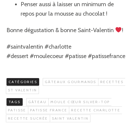
Penser aussi à laisser un minimum de
repos pour la mousse au chocolat !
Bonne dégustation & bonne Saint-Valentin
!
#saintvalentin #charlotte
#dessert
#moulecoeur #patisse
#patissefrance
CATÉGORIES
GÂTEAUX GOURMANDS
RECETTES
ST VALENTIN
TAGS
GÂTEAU
MOULE CŒUR SILVER-TOP
PATISSE
PATISSE FRANCE
RECETTE CHARLOTTE
RECETTE SUCRÉE
SAINT VALENTIN