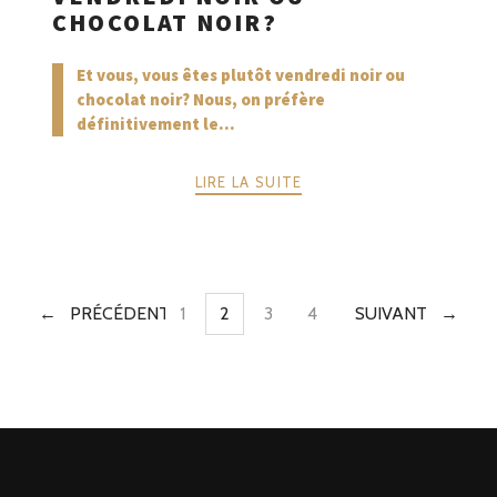
CHOCOLAT NOIR?
Et vous, vous êtes plutôt vendredi noir ou
chocolat noir? Nous, on préfère
définitivement le...
LIRE LA SUITE
PRÉCÉDENTE
1
2
3
4
SUIVANT
PAGE
PAGE
PAGE
PAGE
POSTS
NAVIGATION