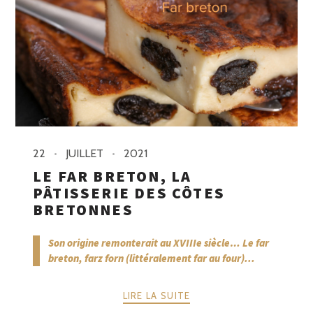
22
JUILLET
2021
LE FAR BRETON, LA
PÂTISSERIE DES CÔTES
BRETONNES
Son origine remonterait au XVIIIe siècle… Le far
breton, farz forn (littéralement far au four)...
LIRE LA SUITE