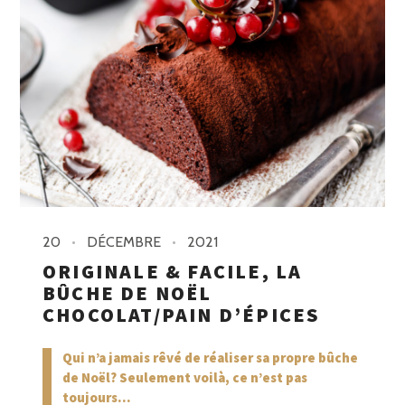
20
DÉCEMBRE
2021
ORIGINALE & FACILE, LA
BÛCHE DE NOËL
CHOCOLAT/PAIN D’ÉPICES
Qui n’a jamais rêvé de réaliser sa propre bûche
de Noël? Seulement voilà, ce n’est pas
toujours...