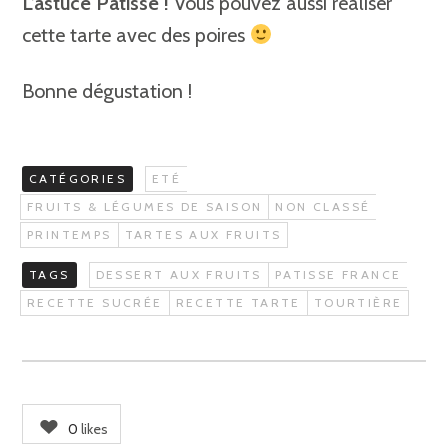
L’astuce Patisse !
Vous pouvez aussi réaliser
cette tarte avec des poires
Bonne dégustation !
CATÉGORIES
ETÉ
FRUITS & LÉGUMES DE SAISON
NON CLASSÉ
PRINTEMPS
TARTES AUX FRUITS
TAGS
DESSERT AUX FRUITS
PATISSE FRANCE
RECETTE SUCRÉE
RECETTE TARTE
TOURTIÈRE
0
likes