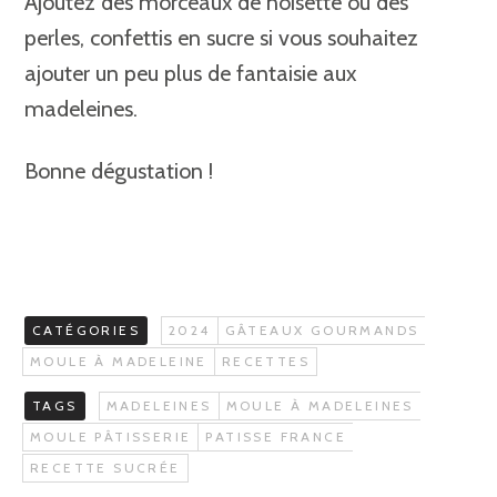
Ajoutez des morceaux de noisette ou des
perles, confettis en sucre si vous souhaitez
ajouter un peu plus de fantaisie aux
madeleines.
Bonne dégustation !
CATÉGORIES
2024
GÂTEAUX GOURMANDS
MOULE À MADELEINE
RECETTES
TAGS
MADELEINES
MOULE À MADELEINES
MOULE PÂTISSERIE
PATISSE FRANCE
RECETTE SUCRÉE