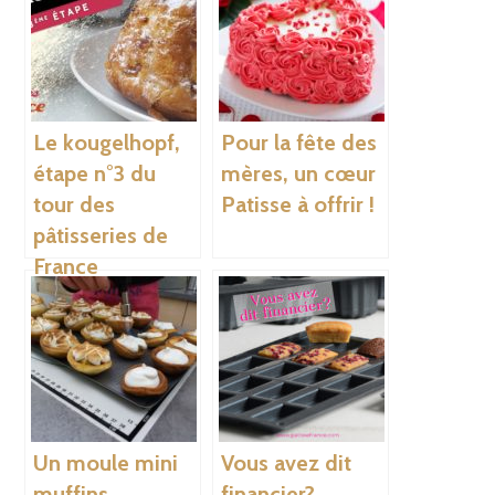
Le kougelhopf,
Pour la fête des
étape n°3 du
mères, un cœur
tour des
Patisse à offrir !
pâtisseries de
France
Un moule mini
Vous avez dit
muffins
financier?