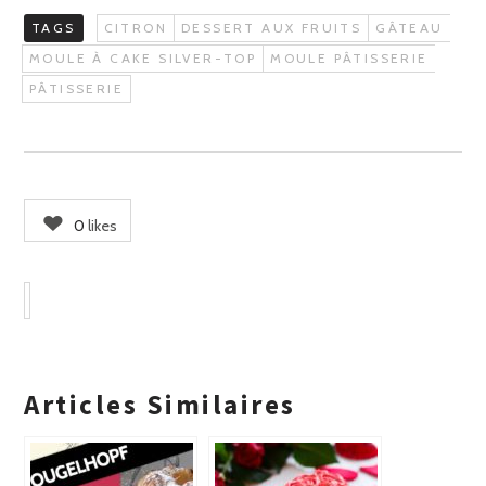
TAGS
CITRON
DESSERT AUX FRUITS
GÂTEAU
MOULE À CAKE SILVER-TOP
MOULE PÂTISSERIE
PÂTISSERIE
0
likes
Articles Similaires