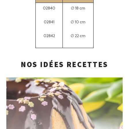
02840
∅ 18 cm
02841
∅ 10 cm
02842
∅ 22 cm
NOS IDÉES RECETTES