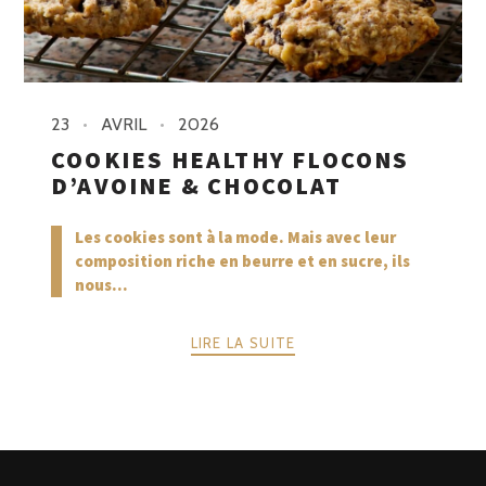
23
AVRIL
2026
COOKIES HEALTHY FLOCONS
D’AVOINE & CHOCOLAT
Les cookies sont à la mode. Mais avec leur
composition riche en beurre et en sucre, ils
nous...
LIRE LA SUITE
PRÉCÉDENTE
SUIVANT