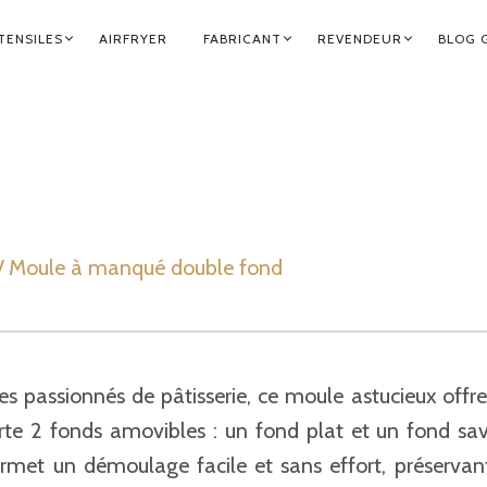
TENSILES
AIRFRYER
FABRICANT
REVENDEUR
BLOG 
 Moule à manqué double fond
s passionnés de pâtisserie, ce moule astucieux offre
rte 2 fonds amovibles : un fond plat et un fond sav
ermet un démoulage facile et sans effort, préservant a