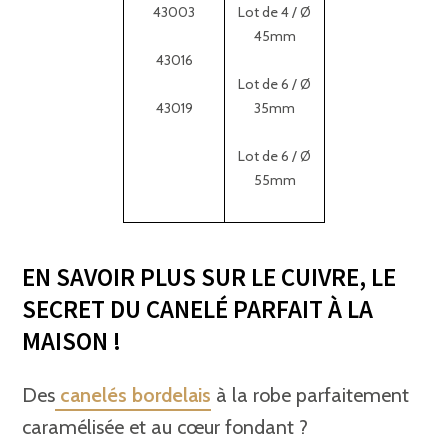
43003
Lot de 4 / Ø
45mm
43016
Lot de 6 / Ø
43019
35mm
Lot de 6 / Ø
55mm
EN SAVOIR PLUS SUR LE CUIVRE, LE
SECRET DU CANELÉ PARFAIT À LA
MAISON !
Des
canelés bordelais
à la robe parfaitement
caramélisée et au cœur fondant ?