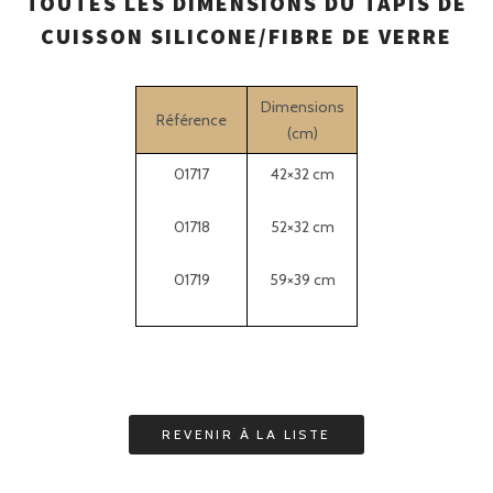
TOUTES LES DIMENSIONS DU TAPIS DE
CUISSON SILICONE/FIBRE DE VERRE
Dimensions
Référence
(cm)
01717
42×32 cm
01718
52×32 cm
01719
59×39 cm