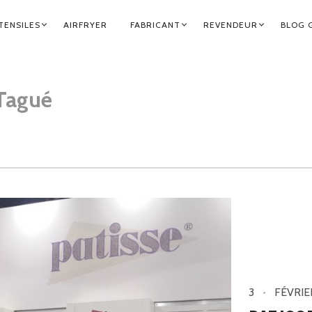
TENSILES
AIRFRYER
FABRICANT
REVENDEUR
BLOG 
Tagué
3
FÉVRIE