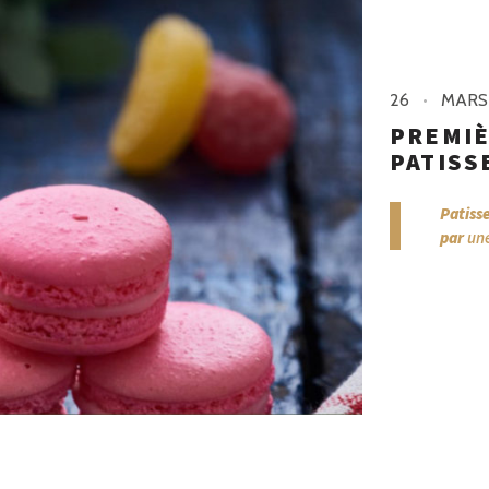
26
MARS
PREMIÈ
PATISSE
Patisse
par
une