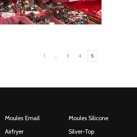
1
…
3
4
5
PAGE
PAGE
PAGE
PAGE
Moules Email
Moules Silicone
Airfryer
Silver-Top