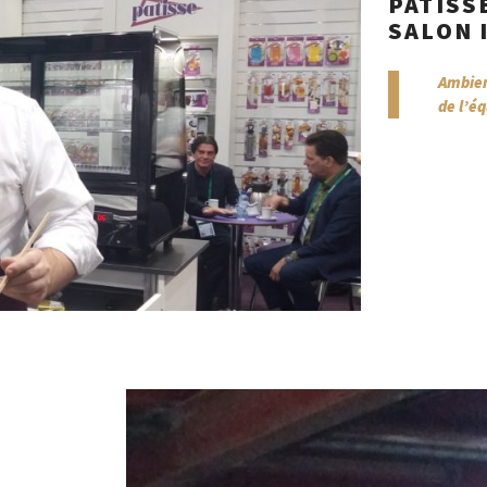
PATISS
SALON 
Ambien
de l’é