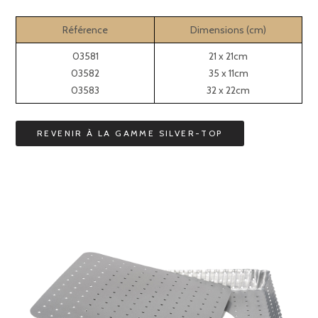
Référence
Dimensions (cm)
03581
21 x 21cm
03582
35 x 11cm
03583
32 x 22cm