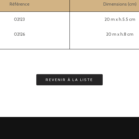
Référence
Dimensions (cm)
02123
20 m x h.5.5 cm
02126
20 m x h.8 cm