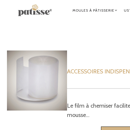
NAVIGATION
MOULES À PÂTISSERIE
US
PRINCIPALE
ACCESSOIRES INDISPENSA
Le film à chemiser facilit
mousse…