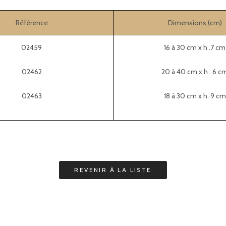
Référence
Dimensions (cm)
02459
16 à 30 cm x h .7 cm
02462
20 à 40 cm x h . 6 c
02463
18 à 30 cm x h. 9 cm