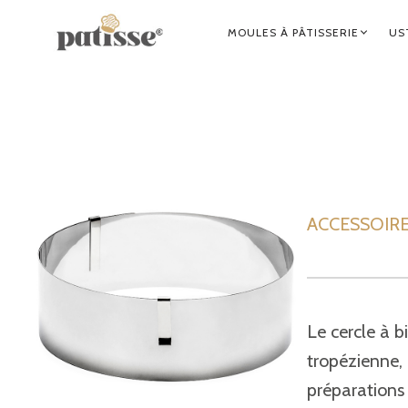
NAVIGATION
MOULES À PÂTISSERIE
US
PRINCIPALE
ACCESSOIRES 
Le cercle à b
tropézienne, 
préparations 